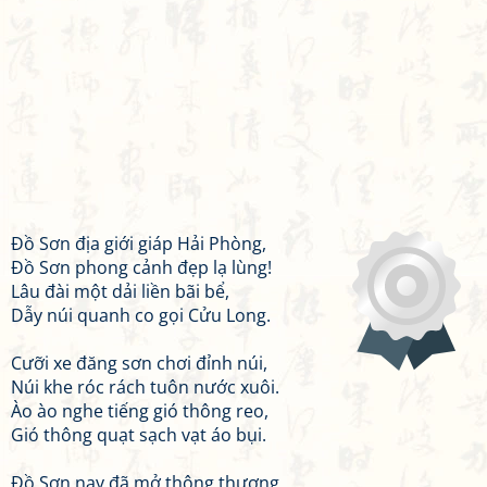
Đồ Sơn địa giới giáp Hải Phòng,
Đồ Sơn phong cảnh đẹp lạ lùng!
Lâu đài một dải liền bãi bể,
Dẫy núi quanh co gọi Cửu Long.
Cưỡi xe đăng sơn chơi đỉnh núi,
Núi khe róc rách tuôn nước xuôi.
Ào ào nghe tiếng gió thông reo,
Gió thông quạt sạch vạt áo bụi.
Đồ Sơn nay đã mở thông thương,