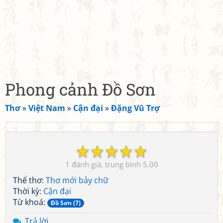
Phong cảnh Đồ Sơn
Thơ
»
Việt Nam
»
Cận đại
»
Đặng Vũ Trợ
☆
☆
☆
☆
☆
1
5.00
Thể thơ:
Thơ mới bảy chữ
Thời kỳ:
Cận đại
Từ khoá:
Đồ Sơn (7)
Trả lời