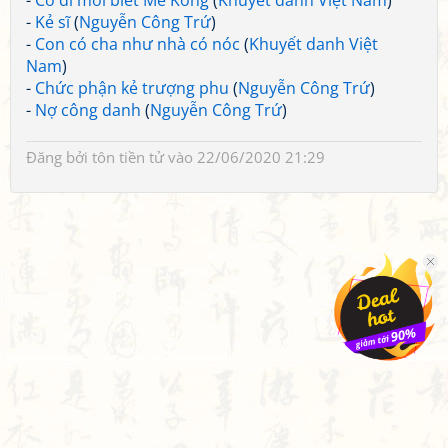
-
Có đi mới biết Mê Kông
(
Khuyết danh Việt Nam
)
-
Kẻ sĩ
(
Nguyễn Công Trứ
)
-
Con có cha như nhà có nóc
(
Khuyết danh Việt
Nam
)
-
Chức phận kẻ trượng phu
(
Nguyễn Công Trứ
)
-
Nợ công danh
(
Nguyễn Công Trứ
)
Đăng bởi
tôn tiền tử
vào 22/06/2020 21:29