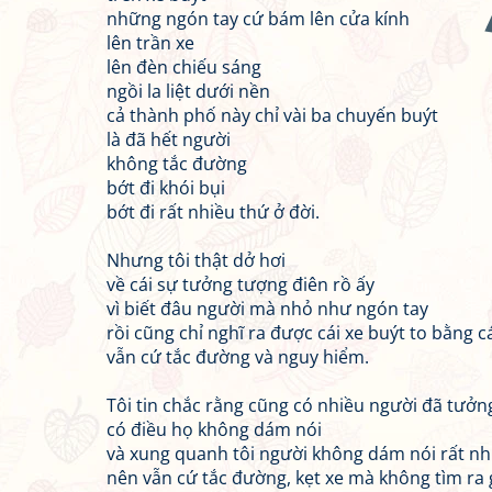
những ngón tay cứ bám lên cửa kính
lên trần xe
lên đèn chiếu sáng
ngồi la liệt dưới nền
cả thành phố này chỉ vài ba chuyến buýt
là đã hết người
không tắc đường
bớt đi khói bụi
bớt đi rất nhiều thứ ở đời.
Nhưng tôi thật dở hơi
về cái sự tưởng tượng điên rồ ấy
vì biết đâu người mà nhỏ như ngón tay
rồi cũng chỉ nghĩ ra được cái xe buýt to bằng cái
vẫn cứ tắc đường và nguy hiểm.
Tôi tin chắc rằng cũng có nhiều người đã tưởn
có điều họ không dám nói
và xung quanh tôi người không dám nói rất nh
nên vẫn cứ tắc đường, kẹt xe mà không tìm ra 