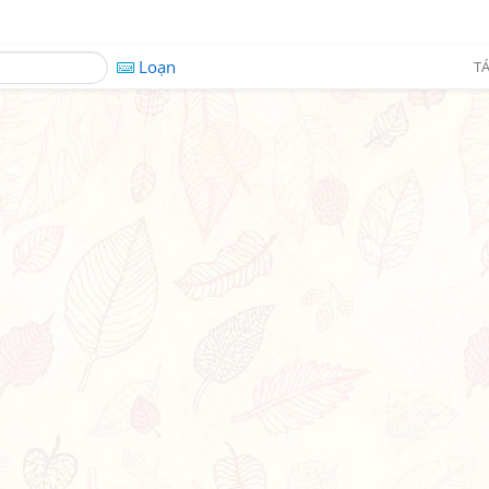
Loạn
TÁ