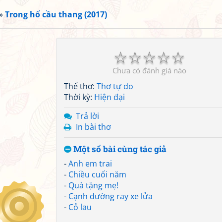
»
Trong hố cầu thang (2017)
☆
☆
☆
☆
☆
Chưa có đánh giá nào
Thể thơ:
Thơ tự do
Thời kỳ:
Hiện đại
Trả lời
In bài thơ
Một số bài cùng tác giả
-
Anh em trai
-
Chiều cuối năm
-
Quà tặng mẹ!
-
Cạnh đường ray xe lửa
-
Cỏ lau