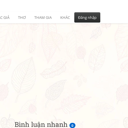
C GIẢ
THƠ
THAM GIA
KHÁC
Đăng nhập
Bình luận nhanh
0