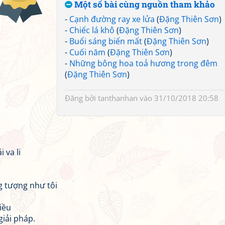
Một số bài cùng nguồn tham khảo
-
Cạnh đường ray xe lửa
(
Đặng Thiên Sơn
)
-
Chiếc lá khô
(
Đặng Thiên Sơn
)
-
Buổi sáng biến mất
(
Đặng Thiên Sơn
)
-
Cuối năm
(
Đặng Thiên Sơn
)
-
Những bông hoa toả hương trong đêm
(
Đặng Thiên Sơn
)
Đăng bởi
tanthanhan
vào 31/10/2018 20:58
 va li
g tượng như tôi
iều
giải pháp.