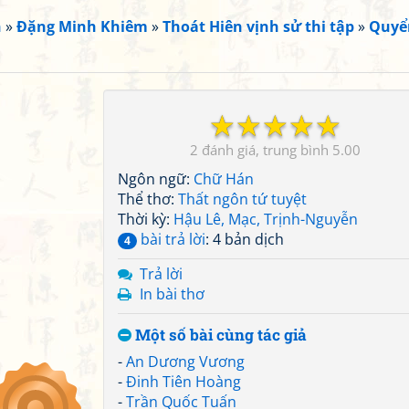
n
»
Đặng Minh Khiêm
»
Thoát Hiên vịnh sử thi tập
»
Quyể
☆
☆
☆
☆
☆
2
5.00
Ngôn ngữ:
Chữ Hán
Thể thơ:
Thất ngôn tứ tuyệt
Thời kỳ:
Hậu Lê, Mạc, Trịnh-Nguyễn
bài trả lời
: 4 bản dịch
4
Trả lời
In bài thơ
Một số bài cùng tác giả
-
An Dương Vương
-
Đinh Tiên Hoàng
-
Trần Quốc Tuấn