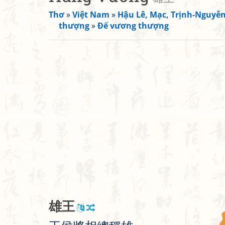
Thơ
»
Việt Nam
»
Hậu Lê, Mạc, Trịnh-Nguyễ
thượng
»
Đế vương thượng
雄
王