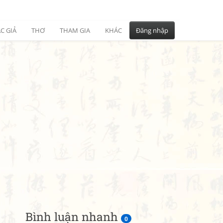
C GIẢ
THƠ
THAM GIA
KHÁC
Đăng nhập
Bình luận nhanh
0