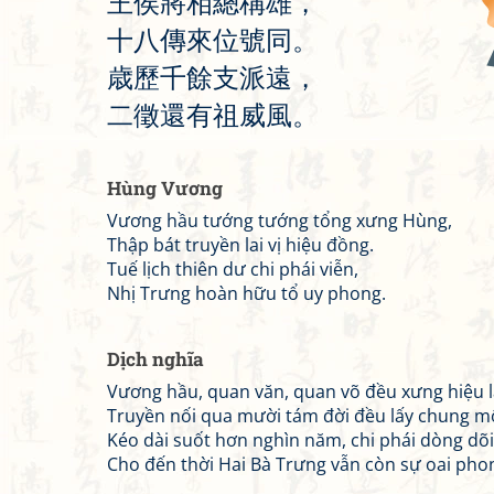
王
侯
將
相
總
稱
雄
，
十
八
傳
來
位
號
同
。
歳
歷
千
餘
支
派
遠
，
二
徵
還
有
祖
威
風
。
Hùng Vương
Vương hầu tướng tướng tổng xưng Hùng,
Thập bát truyền lai vị hiệu đồng.
Tuế lịch thiên dư chi phái viễn,
Nhị Trưng hoàn hữu tổ uy phong.
Dịch nghĩa
Vương hầu, quan văn, quan võ đều xưng hiệu 
Truyền nối qua mười tám đời đều lấy chung m
Kéo dài suốt hơn nghìn năm, chi phái dòng dõi 
Cho đến thời Hai Bà Trưng vẫn còn sự oai phon