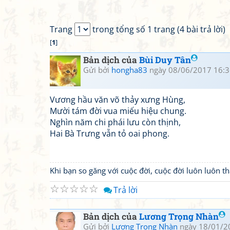
Trang
trong tổng số 1 trang (4 bài trả lời)
[
1
]
Bản dịch của
Bùi Duy Tân
Gửi bởi
hongha83
ngày 08/06/2017 16:3
Vương hầu văn võ thảy xưng Hùng,
Mười tám đời vua miếu hiệu chung.
Nghìn năm chi phái lưu còn thịnh,
Hai Bà Trưng vẫn tỏ oai phong.
Khi bạn so găng với cuộc đời, cuộc đời luôn luôn 
☆
☆
☆
☆
☆
Trả lời
Bản dịch của
Lương Trọng Nhàn
Gửi bởi
Lương Trọng Nhàn
ngày 18/01/2