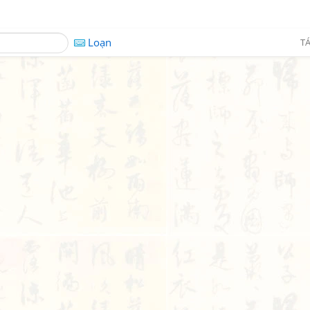
Loạn
TÁ