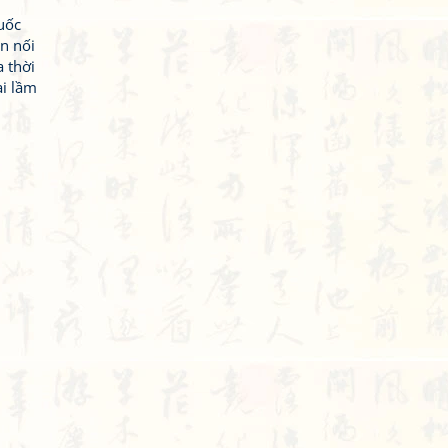
uốc
n nối
 thời
ai lầm