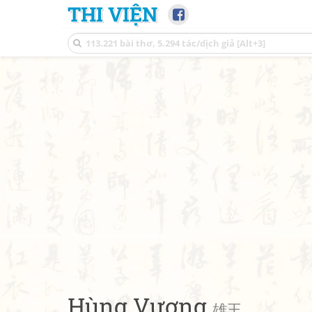
THI VIỆN
Hùng Vương
雄王