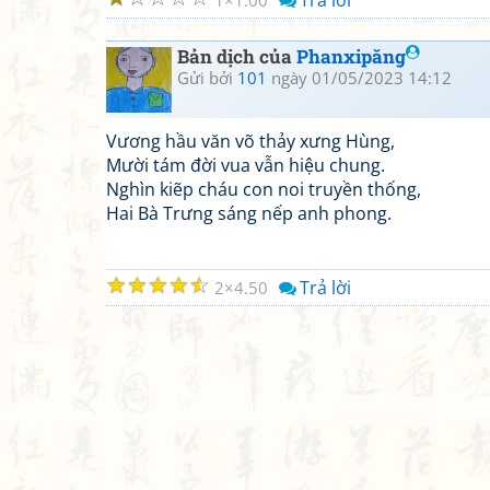
Trả lời
1
1.00
Bản dịch của
Phanxipăng
Gửi bởi
101
ngày 01/05/2023 14:12
Vương hầu văn võ thảy xưng Hùng,
Mười tám đời vua vẫn hiệu chung.
Nghìn kiẽp cháu con noi truyền thống,
Hai Bà Trưng sáng nếp anh phong.
☆
☆
☆
☆
☆
Trả lời
2
4.50