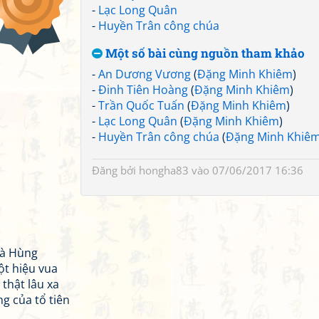
-
Lạc Long Quân
-
Huyền Trân công chúa
Một số bài cùng nguồn tham khảo
-
An Dương Vương
(
Đặng Minh Khiêm
)
-
Đinh Tiên Hoàng
(
Đặng Minh Khiêm
)
-
Trần Quốc Tuấn
(
Đặng Minh Khiêm
)
-
Lạc Long Quân
(
Đặng Minh Khiêm
)
-
Huyền Trân công chúa
(
Đặng Minh Khiê
Đăng bởi
hongha83
vào 07/06/2017 16:36
là Hùng
ột hiệu vua
thật lâu xa
g của tổ tiên