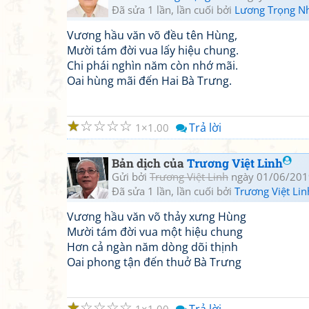
Đã sửa 1 lần, lần cuối bởi
Lương Trọng N
Vương hầu văn võ đều tên Hùng,
Mười tám đời vua lấy hiệu chung.
Chi phái nghìn năm còn nhớ mãi.
Oai hùng mãi đến Hai Bà Trưng.
☆
☆
☆
☆
☆
Trả lời
1
1.00
Bản dịch của
Trương Việt Linh
Gửi bởi
Trương Việt Linh
ngày 01/06/201
Đã sửa 1 lần, lần cuối bởi
Trương Việt Lin
Vương hầu văn võ thảy xưng Hùng
Mười tám đời vua một hiệu chung
Hơn cả ngàn năm dòng dõi thịnh
Oai phong tận đến thuở Bà Trưng
☆
☆
☆
☆
☆