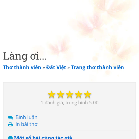
Làng ơi...
Thơ thành viên
»
Đất Việt
»
Trang thơ thành viên
☆
☆
☆
☆
☆
1
5.00
Bình luận
In bài thơ
Một số bài cùng tác giả