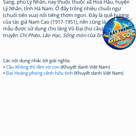
Sang, phủ Lý Nhân, nay thuộc thuộc xã Hoà Hậu, huyện
Lý Nhân, tỉnh Hà Nam. Ở đây trồng nhiều chuối ngự
(chuối tiến vua) nổi tiếng thơm ngon. Đây là quê hương
của tác giả Nam Cao (1917-1951), nên cũng là nguyên
mẫu được sử dụng cho làng Vũ Đại (hư cấu) trong các
truyện
Chí Phèo
,
Lão Hạc
,
Sống mòn
của ông.
Các nội dung nhắc tới giải nghĩa:
Cầu Không thì lắm vịt con
(Khuyết danh Việt Nam)
Đại Hoàng phong cảnh hữu tình
(Khuyết danh Việt Nam)