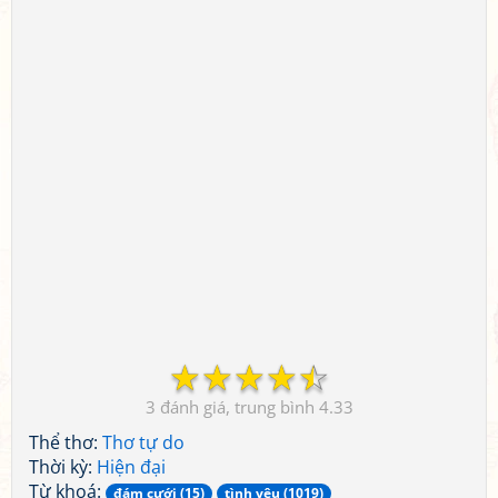
☆
☆
☆
☆
☆
3
4.33
Thể thơ:
Thơ tự do
Thời kỳ:
Hiện đại
Từ khoá:
đám cưới (15)
tình yêu (1019)