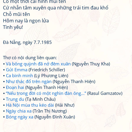
Có một thời cái hình mũi tên
Cứ nhẫn tâm xuyên qua những trái tim đau khổ
Chỗ mũi tên
Hôm nay là ngọn lửa
Tình yêu!
Đà Nẵng, ngày 7.7.1985
Thơ có nội dung liên quan:
Và bông quỳnh đã nở đêm xuân
(Nguyễn Thuỵ Kha)
Gửi Emma
(Friedrich Schiller)
Ca bình minh
(Lý Phương Liên)
Như thác đổ trên ngàn
(Nguyễn Thanh Hiện)
Đoạn hai
(Nguyễn Thanh Hiện)
“Nếu trong đời có một nghìn đàn ông...”
(Rasul Gamzatov)
Trung du
(Tạ Minh Châu)
Hà Nội mùa thu kéo dài
(Hải Như)
Ngày chia xa
(Trần Thị Nương)
Bóng ngày xa
(Nguyễn Đình Xuân)