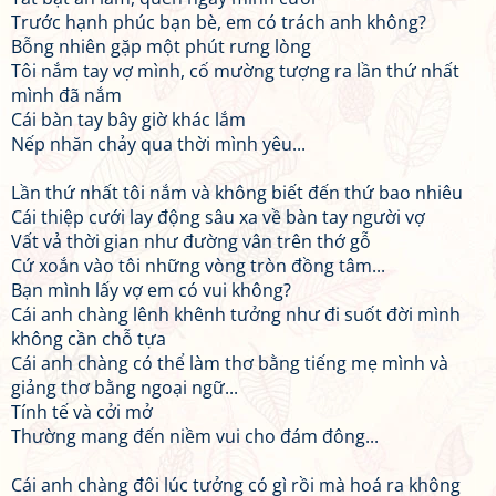
Trước hạnh phúc bạn bè, em có trách anh không?
Bỗng nhiên gặp một phút rưng lòng
Tôi nắm tay vợ mình, cố mường tượng ra lần thứ nhất
mình đã nắm
Cái bàn tay bây giờ khác lắm
Nếp nhăn chảy qua thời mình yêu...
Lần thứ nhất tôi nắm và không biết đến thứ bao nhiêu
Cái thiệp cưới lay động sâu xa về bàn tay người vợ
Vất vả thời gian như đường vân trên thớ gỗ
Cứ xoắn vào tôi những vòng tròn đồng tâm...
Bạn mình lấy vợ em có vui không?
Cái anh chàng lênh khênh tưởng như đi suốt đời mình
không cần chỗ tựa
Cái anh chàng có thể làm thơ bằng tiếng mẹ mình và
giảng thơ bằng ngoại ngữ...
Tính tế và cởi mở
Thường mang đến niềm vui cho đám đông...
Cái anh chàng đôi lúc tưởng có gì rồi mà hoá ra không