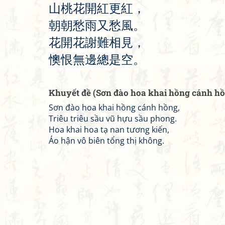
山
桃
花
開
紅
更
紅
，
朝
朝
愁
雨
又
愁
風
。
花
開
花
謝
難
相
見
，
懊
恨
無
邊
總
是
空
。
Khuyết đề (Sơn đào hoa khai hồng cánh h
Sơn đào hoa khai hồng cánh hồng,
Triêu triêu sầu vũ hựu sầu phong.
Hoa khai hoa tạ nan tương kiến,
Áo hận vô biên tổng thị không.