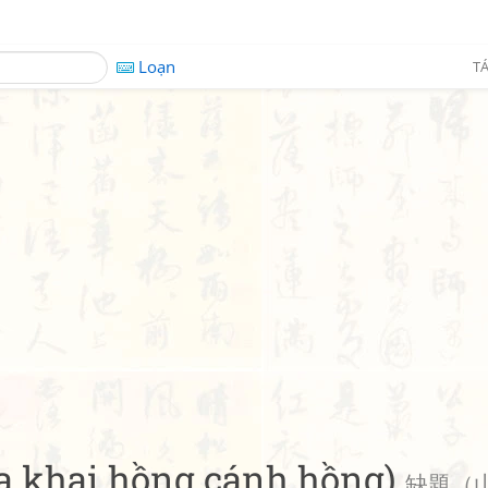
Loạn
TÁ
oa khai hồng cánh hồng)
缺題（