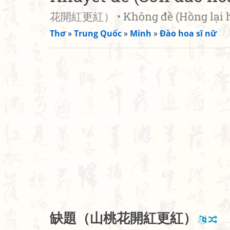
花開紅更紅） • Không đề (Hồng lại hồ
Thơ
»
Trung Quốc
»
Minh
»
Đào hoa sĩ nữ
缺
題
（
山
桃
花
開
紅
更
紅
）