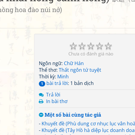
ng hoa đào núi nở)
☆
☆
☆
☆
☆
Chưa có đánh giá nào
Ngôn ngữ:
Chữ Hán
Thể thơ:
Thất ngôn tứ tuyệt
Thời kỳ:
Minh
bài trả lời
: 1 bản dịch
1
Trả lời
In bài thơ
Một số bài cùng tác giả
-
Khuyết đề (Phù dung cơ nhục lục vân ho
-
Khuyết đề (Tây Hồ hà diệp lục doanh do