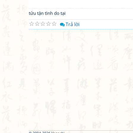
tửu tận tình do tại
☆
☆
☆
☆
☆
Trả lời