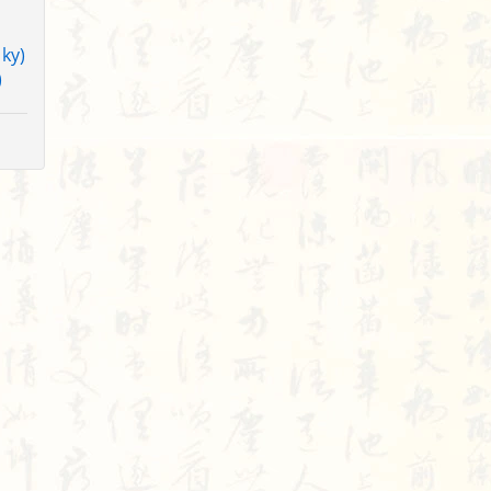
ky)
)