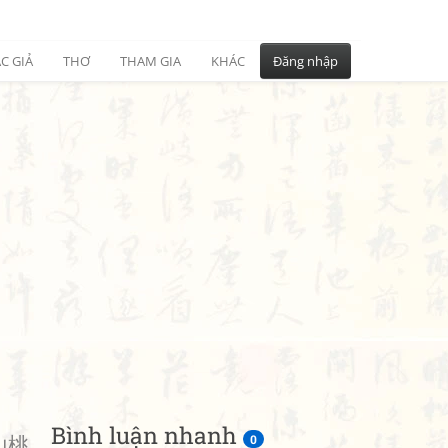
C GIẢ
THƠ
THAM GIA
KHÁC
Đăng nhập
Bình luận nhanh
山桃
0