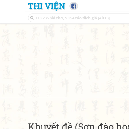
THI VIỆN
Khuyết đề (Sơn đào h