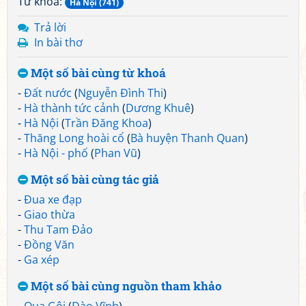
Từ khoá:
Hà Nội (741)
Trả lời
In bài thơ
Một số bài cùng từ khoá
-
Đất nước
(
Nguyễn Đình Thi
)
-
Hà thành tức cảnh
(
Dương Khuê
)
-
Hà Nội
(
Trần Đăng Khoa
)
-
Thăng Long hoài cổ
(
Bà huyện Thanh Quan
)
-
Hà Nội - phố
(
Phan Vũ
)
Một số bài cùng tác giả
-
Đua xe đạp
-
Giao thừa
-
Thu Tam Đảo
-
Đồng Văn
-
Ga xép
Một số bài cùng nguồn tham khảo