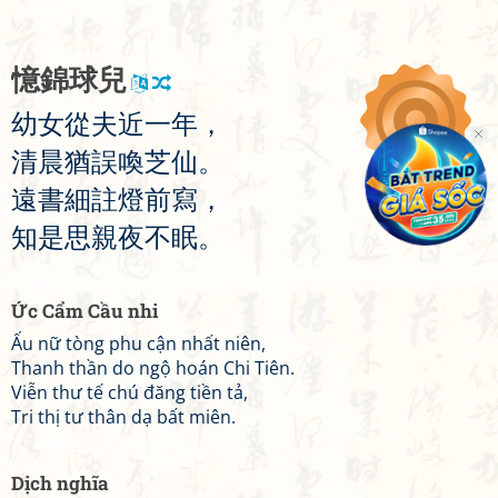
憶
錦
球
兒
幼
女
從
夫
近
一
年
，
清
晨
猶
誤
喚
芝
仙
。
遠
書
細
註
燈
前
寫
，
知
是
思
親
夜
不
眠
。
Ức Cẩm Cầu nhi
Ấu nữ tòng phu cận nhất niên,
Thanh thần do ngộ hoán Chi Tiên.
Viễn thư tế chú đăng tiền tả,
Tri thị tư thân dạ bất miên.
Dịch nghĩa