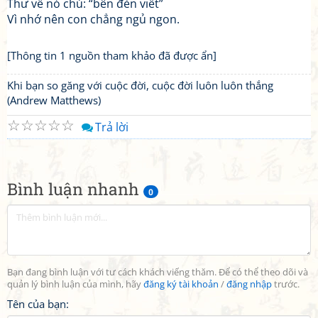
Thư về nó chú: “bên đèn viết”
Vì nhớ nên con chẳng ngủ ngon.
[Thông tin 1 nguồn tham khảo đã được ẩn]
Khi bạn so găng với cuộc đời, cuộc đời luôn luôn thắng
(Andrew Matthews)
☆
☆
☆
☆
☆
Trả lời
Bình luận nhanh
0
Bạn đang bình luận với tư cách khách viếng thăm. Để có thể theo dõi và
quản lý bình luận của mình, hãy
đăng ký tài khoản
/
đăng nhập
trước.
Tên của bạn: