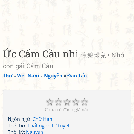
Ức Cẩm Cầu nhi
憶錦球兒 • Nhớ
con gái Cẩm Cầu
Thơ
»
Việt Nam
»
Nguyễn
»
Đào Tấn
☆
☆
☆
☆
☆
Chưa có đánh giá nào
Ngôn ngữ:
Chữ Hán
Thể thơ:
Thất ngôn tứ tuyệt
Thời kỳ:
Nguyễn