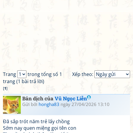
Trang
trong tổng số 1
Xếp theo:
trang (1 bài trả lời)
[
1
]
Bản dịch của
Vũ Ngọc Liễn
Gửi bởi
hongha83
ngày 27/04/2026 13:10
Đã sắp trót năm trẻ lấy chồng
Sớm nay quen miệng gọi tên con