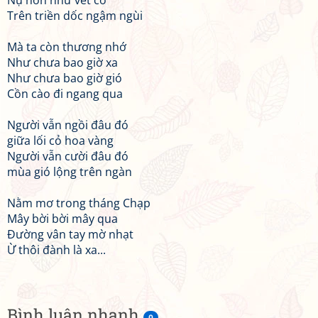
Nụ hôn như vết cỏ
Trên triền dốc ngậm ngùi
Mà ta còn thương nhớ
Như chưa bao giờ xa
Như chưa bao giờ gió
Cồn cào đi ngang qua
Người vẫn ngồi đâu đó
giữa lối cỏ hoa vàng
Người vẫn cười đâu đó
mùa gió lộng trên ngàn
Nằm mơ trong tháng Chạp
Mây bời bời mây qua
Đường vân tay mờ nhạt
Ừ thôi đành là xa...
Bình luận nhanh
0