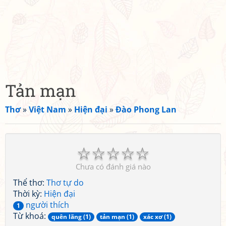
Tản mạn
Thơ
»
Việt Nam
»
Hiện đại
»
Đào Phong Lan
☆
☆
☆
☆
☆
Chưa có đánh giá nào
Thể thơ:
Thơ tự do
Thời kỳ:
Hiện đại
người thích
1
Từ khoá:
quên lãng (1)
tản mạn (1)
xác xơ (1)