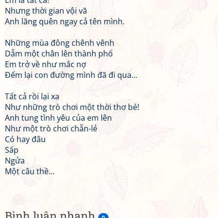
Em là tất cả!
Nhưng thời gian vội vã
Anh lãng quên ngay cả tên mình.
Những mùa đông chênh vênh
Dẫm một chân lên thành phố
Em trở về như mắc nợ
Đếm lại con đường mình đã đi qua...
Tất cả rồi lại xa
Như những trò chơi một thời thơ bé!
Anh tung tình yêu của em lên
Như một trò chơi chẵn-lẻ
Có hay đâu
Sấp
Ngửa
Một câu thề...
Bình luận nhanh
0