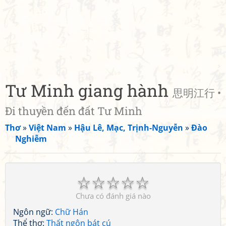
Tư Minh giang hành
思明江行 •
Đi thuyền đến đất Tư Minh
Thơ
»
Việt Nam
»
Hậu Lê, Mạc, Trịnh-Nguyễn
»
Đào
Nghiễm
☆
☆
☆
☆
☆
Chưa có đánh giá nào
Ngôn ngữ:
Chữ Hán
Thể thơ:
Thất ngôn bát cú