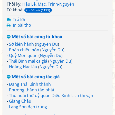
Thời kỳ:
Hậu Lê, Mạc, Trịnh-Nguyễn
Từ khoá:
thơ đi sứ (1191)
Trả lời
In bài thơ
Một số bài cùng từ khoá
-
Sở kiến hành
(
Nguyễn Du
)
-
Phản chiêu hồn
(
Nguyễn Du
)
-
Quỷ Môn quan
(
Nguyễn Du
)
-
Thái Bình mại ca giả
(
Nguyễn Du
)
-
Hoàng Hạc lâu
(
Nguyễn Du
)
Một số bài cùng tác giả
-
Đăng Thái Bình thành
-
Phượng thành tảo phát
-
Thu hoài thứ uỷ quan Diêu Kinh Lịch thi vận
-
Giang Châu
-
Lạng Sơn đạo trung