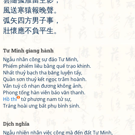
風
送
寒
猿
報
晚
聲
。
弧
矢
四
方
男
子
事
，
壯
懷
應
不
負
平
生
。
Tư Minh giang hành
Ngẫu nhân công sự đáo Tư Minh,
Phiếm phiếm liêu bằng quế trạo khinh.
Nhất thuỷ bạch tha băng luyện tẩy,
Quần sơn thuý kết ngọc trâm hoành.
Vân tuỳ cô nhạn đương không ảnh,
Phong tống hàn viên báo vãn thanh.
Hồ thỉ
tứ phương nam tử sự,
Tráng hoài ưng bất phụ bình sinh.
Dịch nghĩa
Ngẫu nhiên nhân việc công mà đến đất Tư Minh,