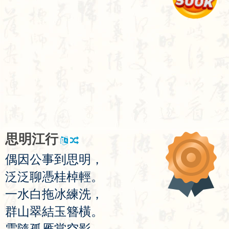
思
明
江
行
偶
因
公
事
到
思
明
，
泛
泛
聊
憑
桂
棹
輕
。
一
水
白
拖
冰
練
洗
，
群
山
翠
結
玉
簪
橫
。
雲
隨
孤
雁
當
空
影
，