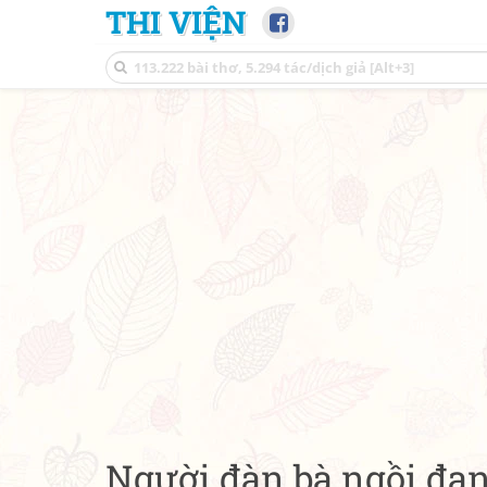
THI VIỆN
Người đàn bà ngồi đan