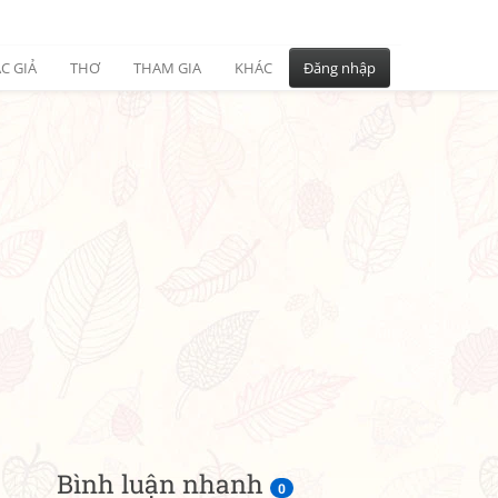
C GIẢ
THƠ
THAM GIA
KHÁC
Đăng nhập
Bình luận nhanh
0