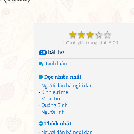
☆
☆
☆
☆
☆
2
3.00
bài thơ
29
Bình luận
Đọc nhiều nhất
-
Người đàn bà ngồi đan
-
Kính gửi mẹ
-
Mùa thu
-
Quảng Bình
-
Người lính
Thích nhất
-
Người đàn bà ngồi đan