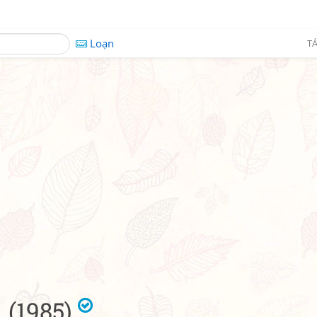
Loạn
TÁ
 (1985)