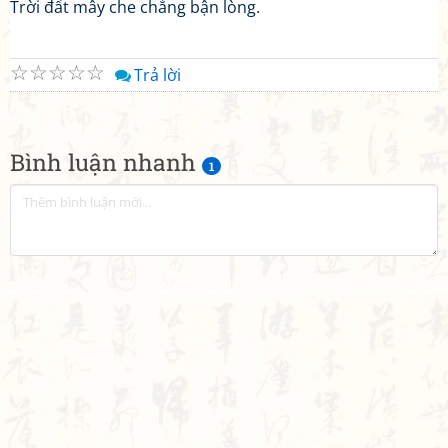
Trời đất mây che chẳng bận lòng.
☆
☆
☆
☆
☆
Trả lời
Bình luận nhanh
1