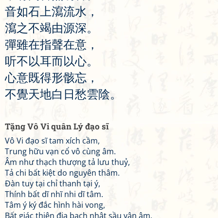
音
如
石
上
瀉
流
水
，
瀉
之
不
竭
由
源
深
。
彈
雖
在
指
聲
在
意
，
听
不
以
耳
而
以
心
。
心
意
既
得
形
骸
忘
，
不
覺
天
地
白
日
愁
雲
陰
。
Tặng Vô Vi quân Lý đạo sĩ
Vô Vi đạo sĩ tam xích cầm,
Trung hữu vạn cổ vô cùng âm.
Âm như thạch thượng tả lưu thuỷ,
Tả chi bất kiệt do nguyên thâm.
Đàn tuy tại chỉ thanh tại ý,
Thính bất dĩ nhĩ nhi dĩ tâm.
Tâm ý ký đắc hình hài vong,
Bất giác thiên địa bạch nhật sầu vân âm.