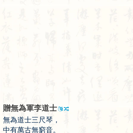
贈
無
為
軍
李
道
士
無
為
道
士
三
尺
琴
，
中
有
萬
古
無
窮
音
。