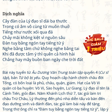
Dịch nghĩa
Cây đàn của Lý đạo sĩ dài ba thước
Trong có âm vô cùng từ muôn thuở
Tiếng như nước xối qua đá
Chảy mãi không kiệt vì nguồn sâu
Đàn tuy bằng ngón tay tiếng từ ý
Nghe bằng tâm chứ không nghe bằng tai
Khi đã được tâm ý thì quên cả hình hài
Chẳng hay mây buồn ban ngày che trời đất
Bài này tuyển từ
Âu Dương Văn Trung toàn tập
quyển 4 (
Cư sĩ
tập
), bản
Tứ bộ bị yếu
. Quy hoạch cấp hành chính châu đời
Tống, có bốn loại là phủ, châu, quận, giám. Hạt của Vô Vi
quân có ba huyện: Vô Vi, Sào huyện, Lư Giang. Lý đạo sĩ tên là
Cảnh Tiên, giỏi đàn. Năm Khánh Lịch thứ 7, tác giả làm tri
châu Trừ Châu, Lý thường đến phủ nha diễn tấu và bàn đến
đạo dưỡng sinh và đánh đàn, tác giả làm bài này để tặng.
Trong thơ ông chỉ ra “Đàm tuy bằng ngón tay tiếng từ ý”, lập ý