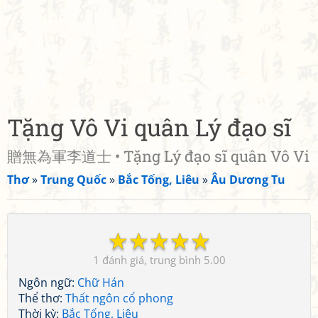
Tặng Vô Vi quân Lý đạo sĩ
贈無為軍李道士 • Tặng Lý đạo sĩ quân Vô Vi
Thơ
»
Trung Quốc
»
Bắc Tống, Liêu
»
Âu Dương Tu
☆
☆
☆
☆
☆
1
5.00
Ngôn ngữ:
Chữ Hán
Thể thơ:
Thất ngôn cổ phong
Thời kỳ:
Bắc Tống, Liêu